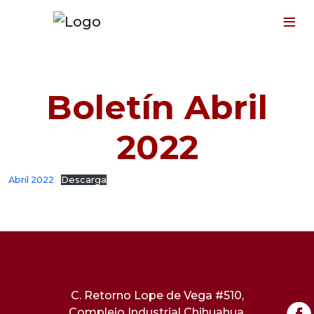
≡
Boletín Abril
2022
Abril 2022
Descarga
C. Retorno Lope de Vega #510,
Complejo Industrial Chihuahua,